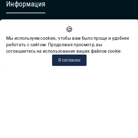
Информация
Противодействие коррупции
🍪
Обратная связь для сообщений о фактах коррупции
Мы используем cookies, чтобы вам было проще и удобнее
работать с сайтом. Продолжая просмотр, вы
соглашаетесь на использование ваших файлов cookie.
© СПб ГБУК ГСЦБС, 2012-2026 гг.
Я согласен
Решаем вместе