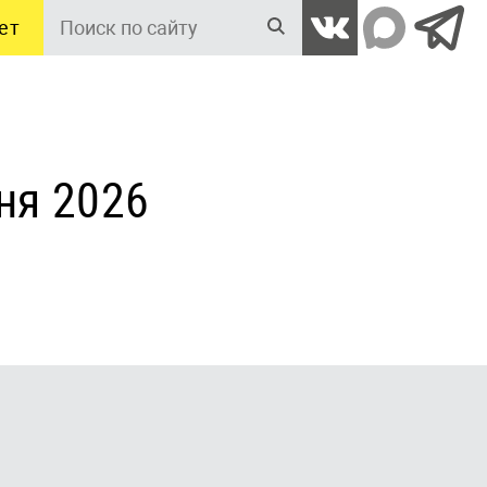
ет
Поиск
по
сайту
ня 2026