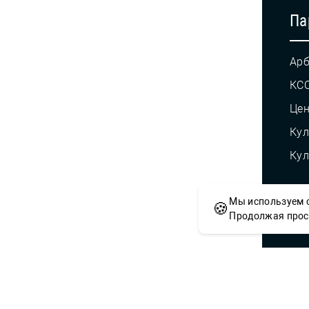
Па
Арб
КС
Це
Кул
Кул
Мы используем c
🍪
© С
Продолжая просм
Сложности с получением «Пушкинской