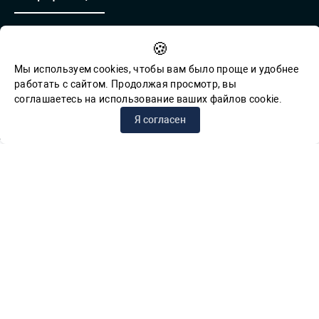
Противодействие коррупции
🍪
Обратная связь для сообщений о фактах коррупции
Мы используем cookies, чтобы вам было проще и удобнее
работать с сайтом. Продолжая просмотр, вы
соглашаетесь на использование ваших файлов cookie.
© СПб ГБУК ГСЦБС, 2012-2026 гг.
Я согласен
Решаем вместе