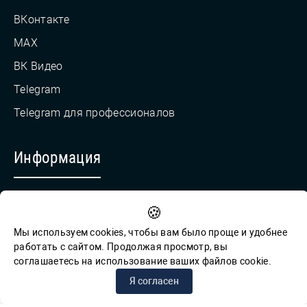
ВКонтакте
MAX
ВК Видео
Telegram
Telegram для профессионалов
Информация
Противодействие коррупции
🍪
Обратная связь для сообщений о фактах коррупции
Мы используем cookies, чтобы вам было проще и удобнее
работать с сайтом. Продолжая просмотр, вы
соглашаетесь на использование ваших файлов cookie.
© СПб ГБУК ГСЦБС, 2012-2026 гг.
Я согласен