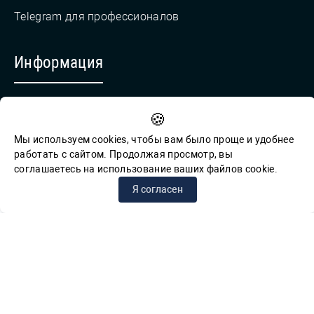
Telegram для профессионалов
Информация
Противодействие коррупции
🍪
Обратная связь для сообщений о фактах коррупции
Мы используем cookies, чтобы вам было проще и удобнее
работать с сайтом. Продолжая просмотр, вы
соглашаетесь на использование ваших файлов cookie.
© СПб ГБУК ГСЦБС, 2012-2026 гг.
Я согласен
Решаем вместе