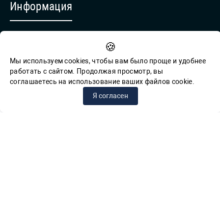
Информация
Противодействие коррупции
🍪
Обратная связь для сообщений о фактах коррупции
Мы используем cookies, чтобы вам было проще и удобнее
работать с сайтом. Продолжая просмотр, вы
соглашаетесь на использование ваших файлов cookie.
© СПб ГБУК ГСЦБС, 2012-2026 гг.
Я согласен
Решаем вместе