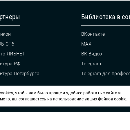
ртнеры
Библиотека в со
икон
ВКонтакте
ОБ СПб
MAX
нтр ЛИБНЕТ
ВК Видео
ьтура.РФ
Telegram
ьтура Петербурга
Telegram для профес
ookies, чтобы вам было проще и удобнее работать с сайтом.
Пб ГБУК ГСЦБС, 2012-2026 гг.
отр, вы соглашаетесь на использование ваших файлов cookie.
Решаем вме