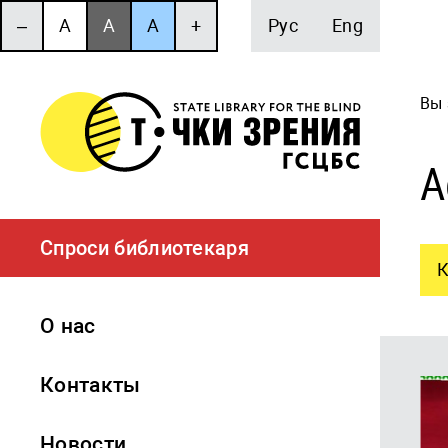
‒
A
A
A
+
Рус
Eng
Вы 
А
Спроси библиотекаря
К
О нас
Контакты
Новости