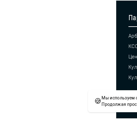
Па
Арб
КС
Це
Кул
Кул
Мы используем c
🍪
© С
Продолжая просм