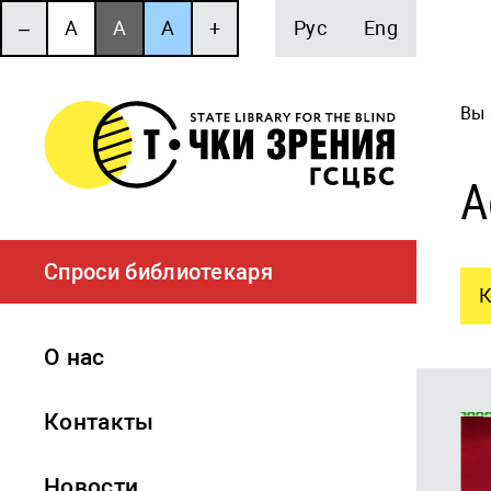
‒
A
A
A
+
Рус
Eng
Вы 
А
Спроси библиотекаря
К
О нас
Контакты
Новости