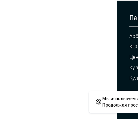
Па
Арб
КС
Це
Кул
Кул
Мы используем c
🍪
© С
Продолжая просм