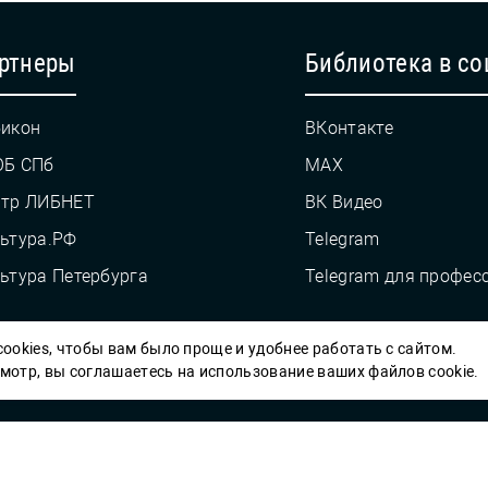
ртнеры
Библиотека в со
икон
ВКонтакте
ОБ СПб
MAX
нтр ЛИБНЕТ
ВК Видео
ьтура.РФ
Telegram
ьтура Петербурга
Telegram для профес
ookies, чтобы вам было проще и удобнее работать с сайтом.
Пб ГБУК ГСЦБС, 2012-2026 гг.
отр, вы соглашаетесь на использование ваших файлов cookie.
Решаем вме