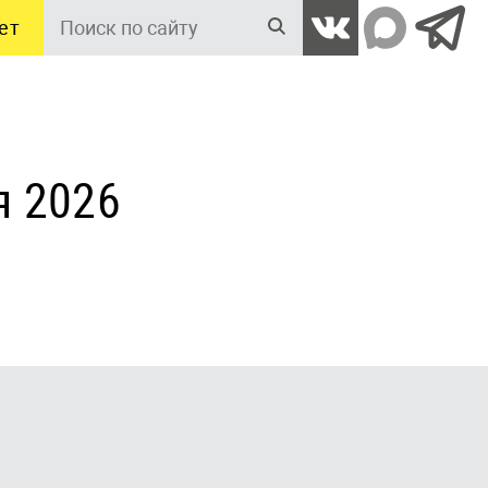
ет
Поиск
по
сайту
я 2026