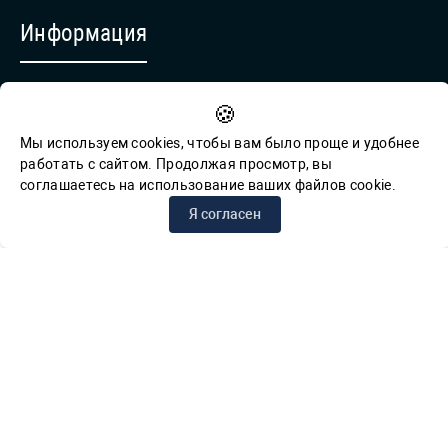
Информация
Противодействие коррупции
🍪
Обратная связь для сообщений о фактах коррупции
Мы используем cookies, чтобы вам было проще и удобнее
работать с сайтом. Продолжая просмотр, вы
соглашаетесь на использование ваших файлов cookie.
© СПб ГБУК ГСЦБС, 2012-2026 гг.
Я согласен
Решаем вместе