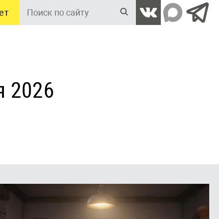
ет
Поиск
по
сайту
я 2026