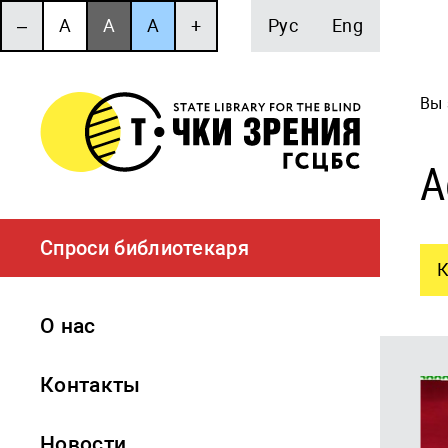
‒
A
A
A
+
Рус
Eng
Вы 
А
Спроси библиотекаря
К
О нас
Контакты
Новости