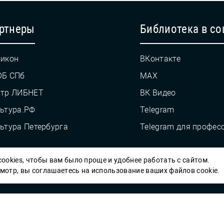
ртнеры
Библиотека в со
икон
ВКонтакте
ОБ СПб
MAX
нтр ЛИБНЕТ
ВК Видео
ьтура.РФ
Telegram
ьтура Петербурга
Telegram для профес
ookies, чтобы вам было проще и удобнее работать с сайтом.
Пб ГБУК ГСЦБС, 2012-2026 гг.
отр, вы соглашаетесь на использование ваших файлов cookie.
Решаем вме