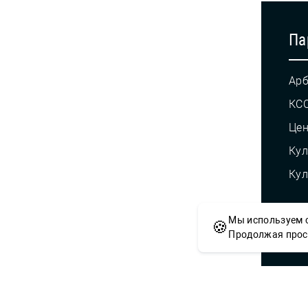
Па
Арб
КС
Це
Кул
Кул
Мы используем c
🍪
© С
Продолжая просм