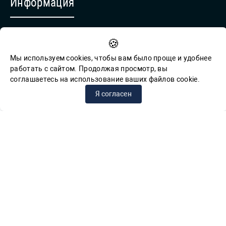
Информация
Противодействие коррупции
🍪
Обратная связь для сообщений о фактах коррупции
Мы используем cookies, чтобы вам было проще и удобнее
работать с сайтом. Продолжая просмотр, вы
соглашаетесь на использование ваших файлов cookie.
© СПб ГБУК ГСЦБС, 2012-2026 гг.
Я согласен
Решаем вместе