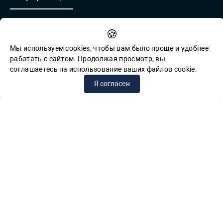
Противодействие коррупции
🍪
Обратная связь для сообщений о фактах коррупции
Мы используем cookies, чтобы вам было проще и удобнее
работать с сайтом. Продолжая просмотр, вы
соглашаетесь на использование ваших файлов cookie.
© СПб ГБУК ГСЦБС, 2012-2026 гг.
Я согласен
Решаем вместе