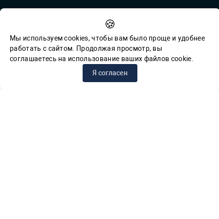
Противодействие коррупции
🍪
Обратная связь для сообщений о фактах коррупции
Мы используем cookies, чтобы вам было проще и удобнее
работать с сайтом. Продолжая просмотр, вы
соглашаетесь на использование ваших файлов cookie.
© СПб ГБУК ГСЦБС, 2012-2026 гг.
Я согласен
Решаем вместе