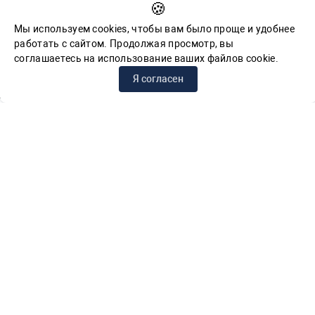
🍪
Обратная связь для сообщений о фактах коррупции
Мы используем cookies, чтобы вам было проще и удобнее
работать с сайтом. Продолжая просмотр, вы
соглашаетесь на использование ваших файлов cookie.
© СПб ГБУК ГСЦБС, 2012-2026 гг.
Я согласен
Решаем вместе
Сложности с получением «Пушкинской