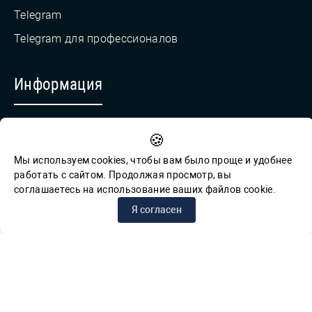
Telegram
Telegram для профессионалов
Информация
Противодействие коррупции
🍪
Обратная связь для сообщений о фактах коррупции
Мы используем cookies, чтобы вам было проще и удобнее
работать с сайтом. Продолжая просмотр, вы
соглашаетесь на использование ваших файлов cookie.
© СПб ГБУК ГСЦБС, 2012-2026 гг.
Я согласен
Решаем вместе