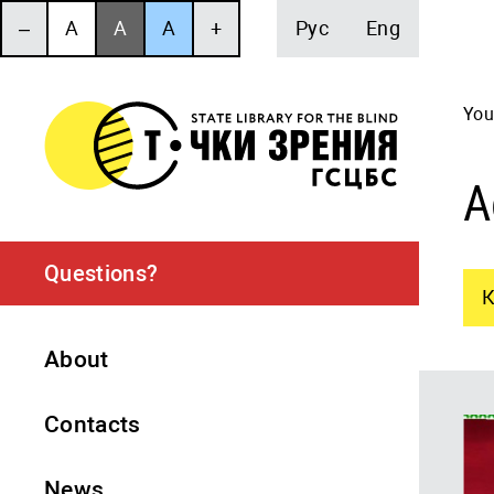
‒
A
A
A
+
Рус
Eng
You
А
Questions?
К
About
Contacts
News