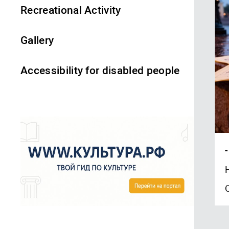
Recreational Activity
Gallery
Accessibility for disabled people
-