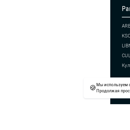
Pa
AR
KS
LIB
CUL
Кул
Мы используем c
🍪
© С
Продолжая просм
Сложности с получением «Пушкинской