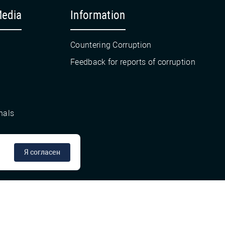
Media
Information
Countering Corruption
Feedback for reports of corruption
nals
Я согласен
сте