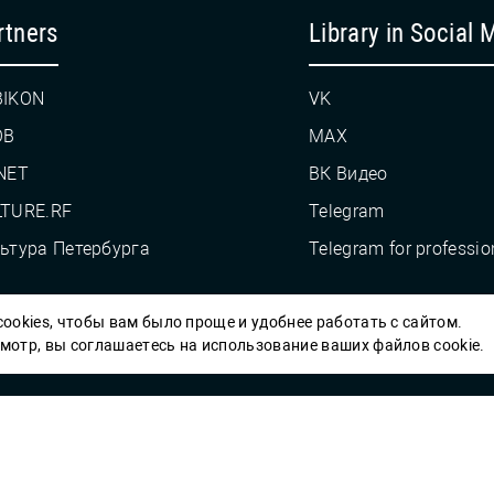
rtners
Library in Social 
BIKON
VK
OB
MAX
NET
ВК Видео
TURE.RF
Telegram
ьтура Петербурга
Telegram for professio
ookies, чтобы вам было проще и удобнее работать с сайтом.
Пб ГБУК ГСЦБС, 2012-2026 гг.
отр, вы соглашаетесь на использование ваших файлов cookie.
Решаем вме
 карты» или