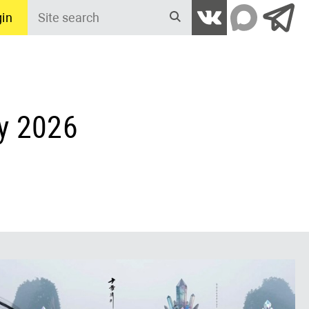
in
Site
search
y 2026