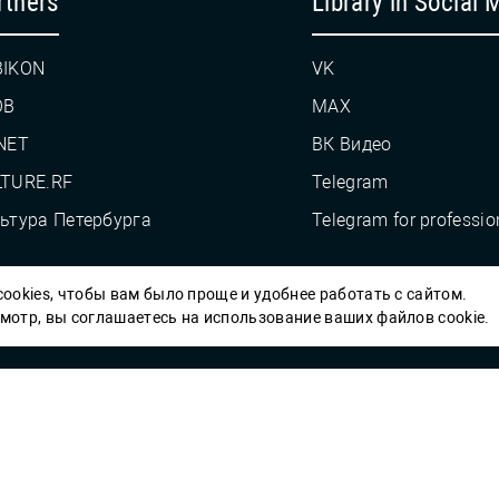
rtners
Library in Social 
BIKON
VK
OB
MAX
NET
ВК Видео
TURE.RF
Telegram
ьтура Петербурга
Telegram for professio
ookies, чтобы вам было проще и удобнее работать с сайтом.
Пб ГБУК ГСЦБС, 2012-2026 гг.
отр, вы соглашаетесь на использование ваших файлов cookie.
Решаем вме
 карты» или
улучшить работу