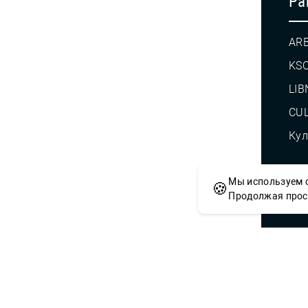
Pa
AR
KS
LIB
CUL
Кул
Мы используем c
🍪
© С
Продолжая просм
Сложности с получением «Пушкинской
приобретением билетов? Знаете, как 