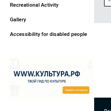
«
Recreational Activity
Gallery
Accessibility for disabled people