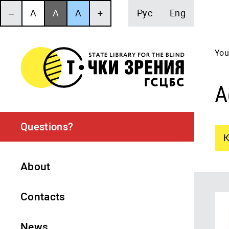
‒
A
A
A
+
Рус
Eng
You
А
Questions?
К
About
Contacts
News