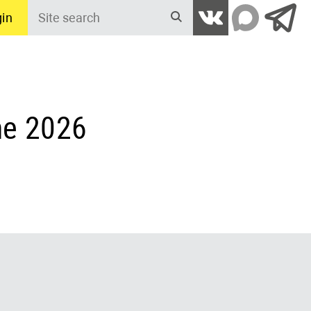
in
Site
search
ne 2026