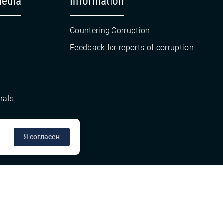
Media
Information
Countering Corruption
Feedback for reports of corruption
nals
Я согласен
сте