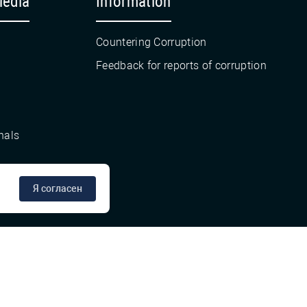
Media
Information
Countering Corruption
Feedback for reports of corruption
nals
Я согласен
сте