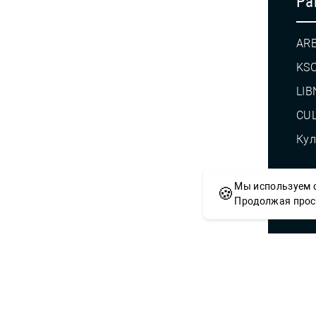
Pa
AR
KS
LIB
CUL
Кул
Мы используем c
🍪
© С
Продолжая просм
Сложности с получением «Пушкинской
приобретением билетов? Знаете, как 