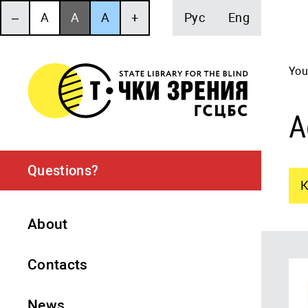
‒
A
A
A
+
Рус
Eng
You
А
Questions?
К
About
Contacts
News