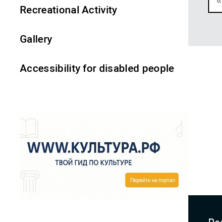
«
Recreational Activity
Gallery
Accessibility for disabled people