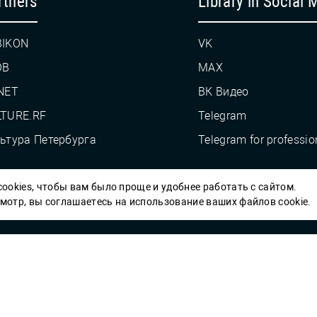
rtners
Library in Social 
BIKON
VK
OB
MAX
NET
ВК Видео
TURE.RF
Telegram
ьтура Петербурга
Telegram for professio
ookies, чтобы вам было проще и удобнее работать с сайтом.
Пб ГБУК ГСЦБС, 2012-2026 гг.
отр, вы соглашаетесь на использование ваших файлов cookie.
Решаем вме
 карты» или
улучшить работу