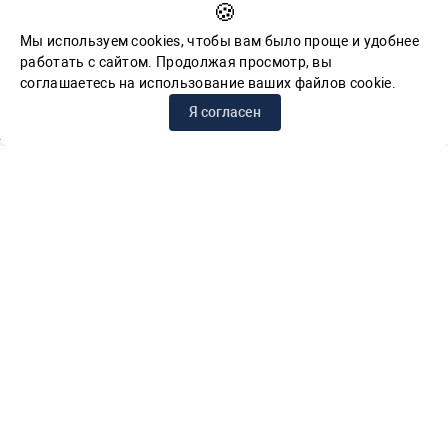
🍪
Feedback for reports of corruption
Мы используем cookies, чтобы вам было проще и удобнее
работать с сайтом. Продолжая просмотр, вы
соглашаетесь на использование ваших файлов cookie.
© СПб ГБУК ГСЦБС, 2012-2026 гг.
Я согласен
Решаем вместе
Сложности с получением «Пушкинской