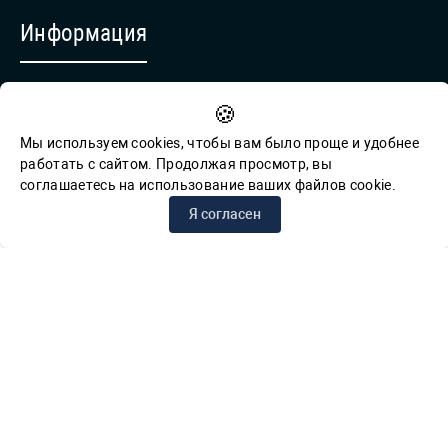
Информация
Противодействие коррупции
🍪
Обратная связь для сообщений о фактах коррупции
Мы используем cookies, чтобы вам было проще и удобнее
работать с сайтом. Продолжая просмотр, вы
соглашаетесь на использование ваших файлов cookie.
© СПб ГБУК ГСЦБС, 2012-2026 гг.
Я согласен
Решаем вместе