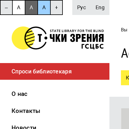
‒
A
A
A
+
Рус
Eng
Вы 
А
Спроси библиотекаря
К
О нас
Контакты
Новости