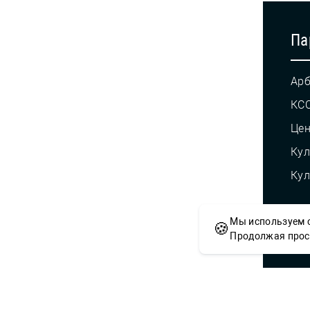
Па
Арб
КС
Це
Кул
Кул
Мы используем c
🍪
© С
Продолжая просм