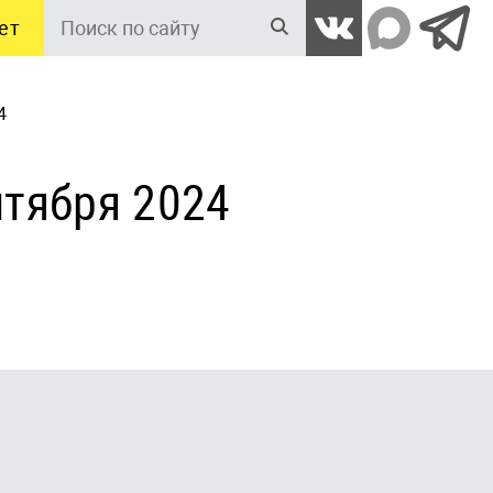
ет
Поиск
по
сайту
4
нтября 2024