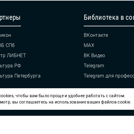
ртнеры
Библиотека в со
икон
ВКонтакте
ОБ СПб
MAX
нтр ЛИБНЕТ
ВК Видео
ьтура.РФ
Telegram
ьтура Петербурга
Telegram для профес
ookies, чтобы вам было проще и удобнее работать с сайтом.
Пб ГБУК ГСЦБС, 2012-2026 гг.
отр, вы соглашаетесь на использование ваших файлов cookie.
Решаем вме