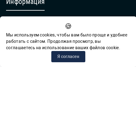
Информация
Противодействие коррупции
🍪
Обратная связь для сообщений о фактах коррупции
Мы используем cookies, чтобы вам было проще и удобнее
работать с сайтом. Продолжая просмотр, вы
соглашаетесь на использование ваших файлов cookie.
© СПб ГБУК ГСЦБС, 2012-2026 гг.
Я согласен
Решаем вместе