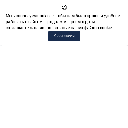
🍪
Обратная связь для сообщений о фактах коррупции
Мы используем cookies, чтобы вам было проще и удобнее
работать с сайтом. Продолжая просмотр, вы
соглашаетесь на использование ваших файлов cookie.
© СПб ГБУК ГСЦБС, 2012-2026 гг.
Я согласен
Решаем вместе
Сложности с получением «Пушкинской