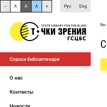
‒
A
A
A
+
Рус
Eng
Вы 
С
Спроси библиотекаря
О нас
Контакты
Новости