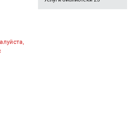
алуйста,
с