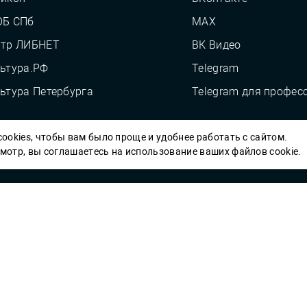
ОБ СПб
MAX
нтр ЛИБНЕТ
ВК Видео
ьтура.РФ
Telegram
ьтура Петербурга
Telegram для профес
ookies, чтобы вам было проще и удобнее работать с сайтом.
Пб ГБУК ГСЦБС, 2012-2026 гг.
отр, вы соглашаетесь на использование ваших файлов cookie.
Решаем вме
 карты» или
улучшить работу