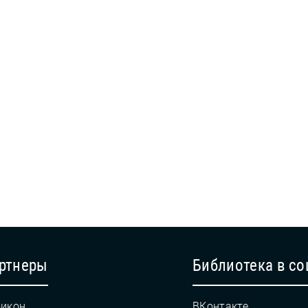
ртнеры
Библиотека в со
икон
ВКонтакте