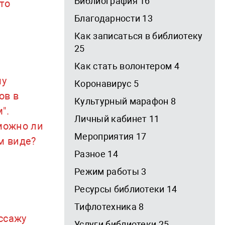
Библиография 16
то
Благодарности 13
Как записаться в библиотеку
25
Как стать волонтером 4
му
Коронавирус 5
ов в
Культурный марафон 8
".
Личный кабинет 11
 можно ли
Мероприятия 17
м виде?
Разное 14
Режим работы 3
Ресурсы библиотеки 14
Тифлотехника 8
ссажу
Услуги библиотеки 25