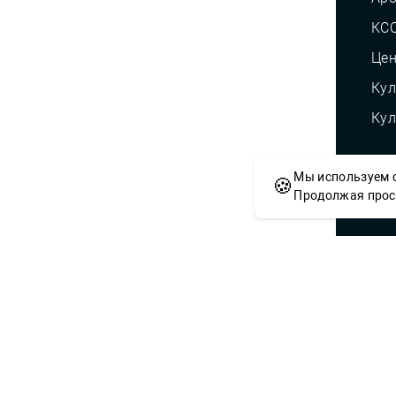
КС
Це
Кул
Кул
Мы используем c
🍪
© С
Продолжая просм
Сложности с получением «Пушкинской
приобретением билетов? Знаете, как 
учреждений культуры?
Напишите — решим!