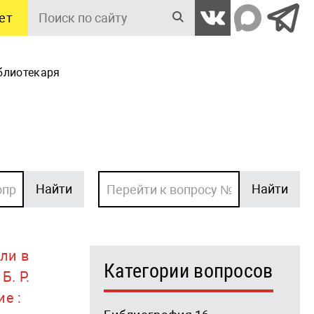
ет
Поиск
по
сайту
блиотекаря
Найти
Найти
ли в
Категории вопросов
Б. Р.
е :