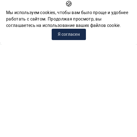
🍪
Feedback for reports of corruption
Мы используем cookies, чтобы вам было проще и удобнее
работать с сайтом. Продолжая просмотр, вы
соглашаетесь на использование ваших файлов cookie.
© СПб ГБУК ГСЦБС, 2012-2026 гг.
Я согласен
Решаем вместе
Сложности с получением «Пушкинской