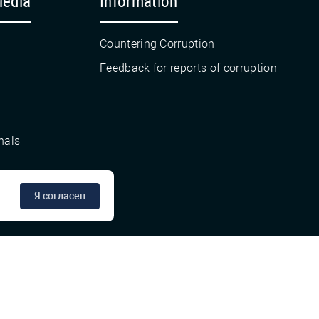
Media
Information
Countering Corruption
Feedback for reports of corruption
nals
Я согласен
сте