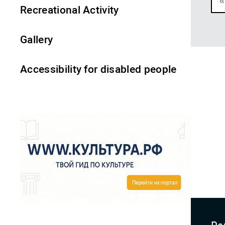
«
Recreational Activity
Gallery
Accessibility for disabled people