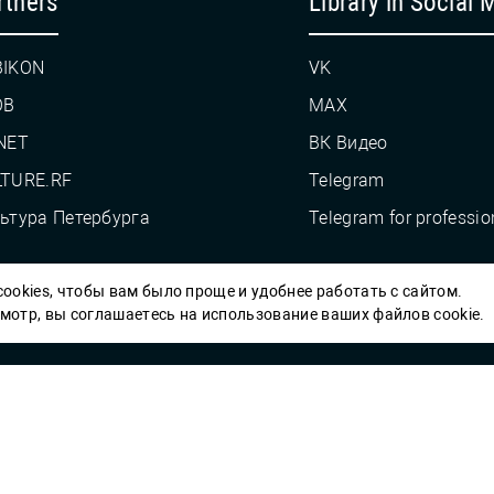
rtners
Library in Social 
BIKON
VK
OB
MAX
NET
ВК Видео
TURE.RF
Telegram
ьтура Петербурга
Telegram for professio
ookies, чтобы вам было проще и удобнее работать с сайтом.
Пб ГБУК ГСЦБС, 2012-2026 гг.
отр, вы соглашаетесь на использование ваших файлов cookie.
Решаем вме
 карты» или
улучшить работу