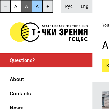
‒
A
A
A
+
Рус
Eng
You
А
Questions?
К
About
Contacts
News