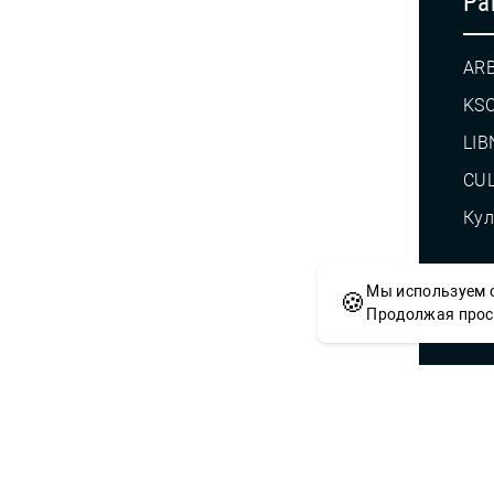
Pa
AR
KS
LIB
CUL
Кул
Мы используем c
🍪
© С
Продолжая просм
Сложности с получением «Пушкинской
приобретением билетов? Знаете, как 