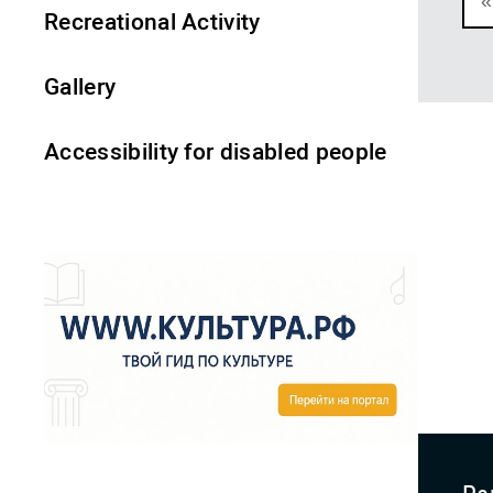
«
Recreational Activity
Gallery
Accessibility for disabled people