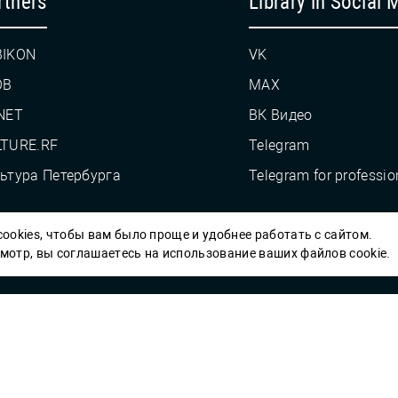
rtners
Library in Social 
BIKON
VK
OB
MAX
NET
ВК Видео
TURE.RF
Telegram
ьтура Петербурга
Telegram for professio
ookies, чтобы вам было проще и удобнее работать с сайтом.
Пб ГБУК ГСЦБС, 2012-2026 гг.
отр, вы соглашаетесь на использование ваших файлов cookie.
Решаем вме
 карты» или
улучшить работу