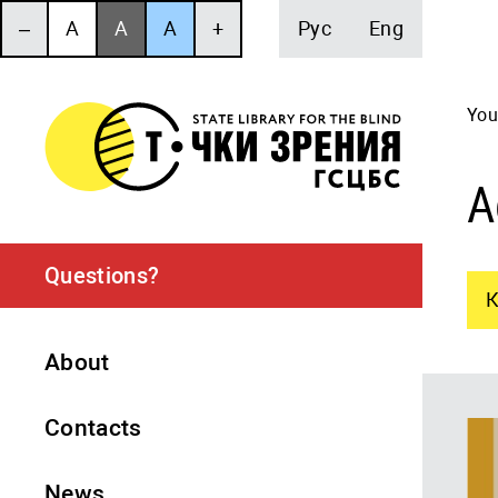
‒
A
A
A
+
Рус
Eng
You
А
Questions?
К
About
Contacts
News