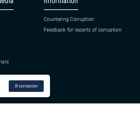
Media
Information
Countering Corruption
Feedback for reports of corruption
nals
Я согласен
сте