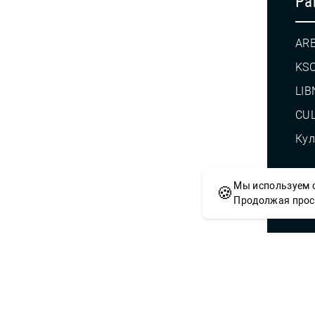
Pa
AR
KS
LIB
CUL
Кул
Мы используем c
🍪
© С
Продолжая просм
Сложности с получением «Пушкинской
приобретением билетов? Знаете, как 