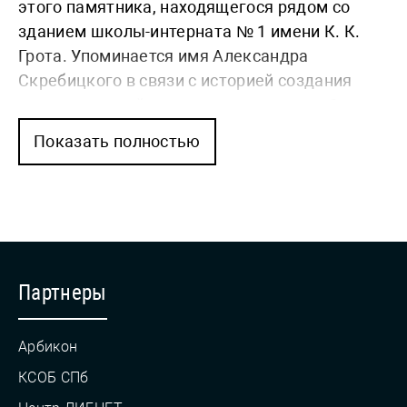
этого памятника, находящегося рядом со
зданием школы-интерната № 1 имени К. К.
Грота. Упоминается имя Александра
Скребицкого в связи с историей создания
книги, лежащей на коленях у девочки. О
Константине Гроте и истории создания его
Показать полностью
бюста, расположенного на территории школы
Партнеры
Арбикон
КСОБ СПб