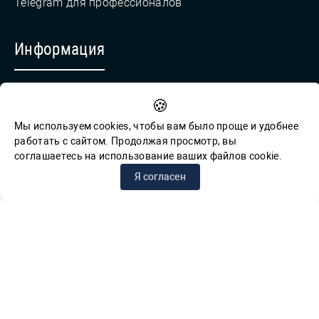
Telegram для профессионалов
Информация
Противодействие коррупции
🍪
Обратная связь для сообщений о фактах коррупции
Мы используем cookies, чтобы вам было проще и удобнее
работать с сайтом. Продолжая просмотр, вы
соглашаетесь на использование ваших файлов cookie.
© СПб ГБУК ГСЦБС, 2012-2026 гг.
Я согласен
Решаем вместе