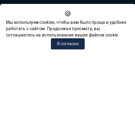
Противодействие коррупции
🍪
Обратная связь для сообщений о фактах коррупции
Мы используем cookies, чтобы вам было проще и удобнее
работать с сайтом. Продолжая просмотр, вы
соглашаетесь на использование ваших файлов cookie.
© СПб ГБУК ГСЦБС, 2012-2026 гг.
Я согласен
Решаем вместе