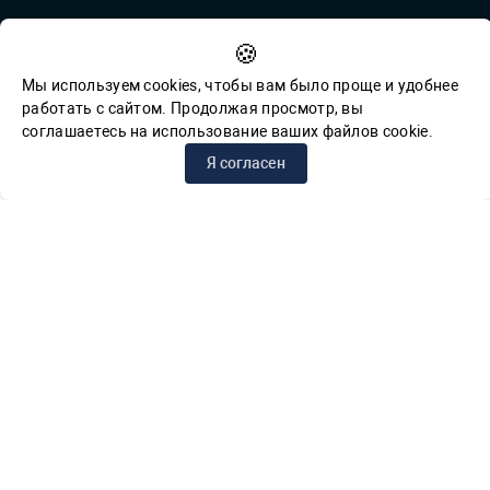
Противодействие коррупции
🍪
Обратная связь для сообщений о фактах коррупции
Мы используем cookies, чтобы вам было проще и удобнее
работать с сайтом. Продолжая просмотр, вы
соглашаетесь на использование ваших файлов cookie.
© СПб ГБУК ГСЦБС, 2012-2026 гг.
Я согласен
Решаем вместе