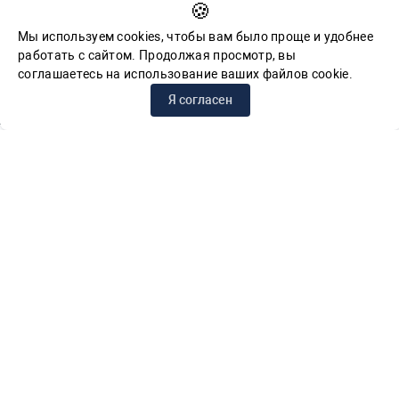
🍪
Обратная связь для сообщений о фактах коррупции
Мы используем cookies, чтобы вам было проще и удобнее
работать с сайтом. Продолжая просмотр, вы
соглашаетесь на использование ваших файлов cookie.
© СПб ГБУК ГСЦБС, 2012-2026 гг.
Я согласен
Решаем вместе
Сложности с получением «Пушкинской