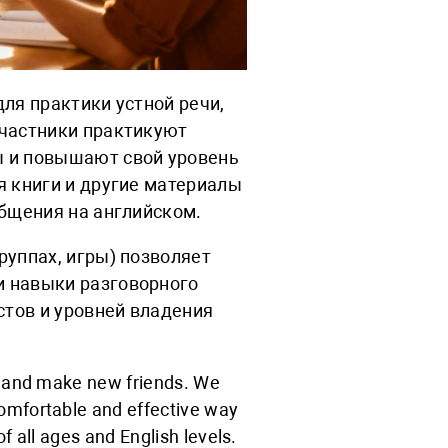
ля практики устной речи,
Участники практикуют
ы и повышают свой уровень
я книги и другие материалы
общения на английском.
руппах, игры) позволяет
и навыки разговорного
стов и уровней владения
sh and make new friends. We
comfortable and effective way
f all ages and English levels.