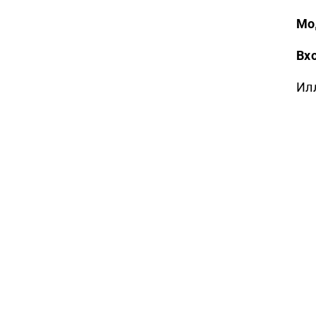
Мо
Вхо
Ил