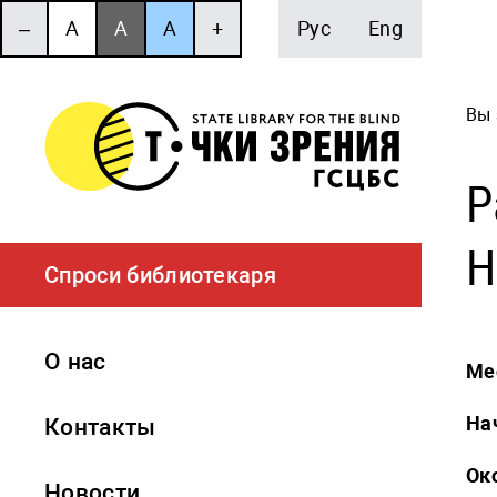
‒
A
A
A
+
Рус
Eng
Вы 
Р
H
Спроси библиотекаря
О нас
Ме
На
Контакты
Ок
Новости