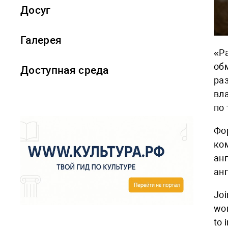
Досуг
Галерея
«Р
об
Доступная среда
ра
вл
по
Фо
ко
ан
ан
Joi
wor
to 