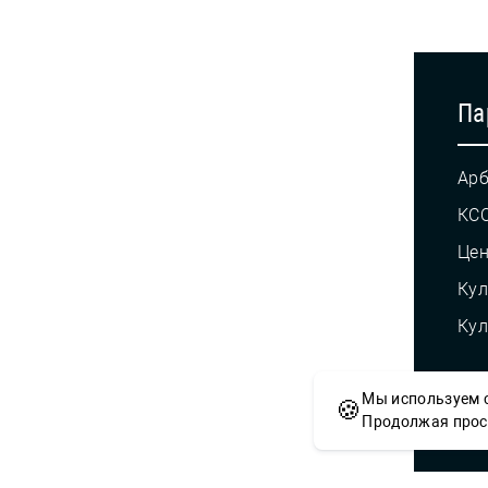
Па
Арб
КС
Це
Кул
Кул
Мы используем c
🍪
© С
Продолжая просм