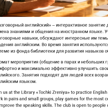
азговорный английский» – интерактивное занятие д
мена знаниями и общения на иностранном языке. 
зговорные навыки, обсуждают интересные им тем
адения английским. Во время занятия используютс
 теме из фонда библиотеки для развития навыков 
рмат мероприятия (общение в парах и небольших г
мфортно и максимально эффективно улучшить сво
глийского. Занятия подходят для людей всех возра
глийским языком.
n us at the Library «Tochki Zreniya» to practice Engli
k in pairs and small groups, play games for the most 
improve the speaking skills. The club is open to people o