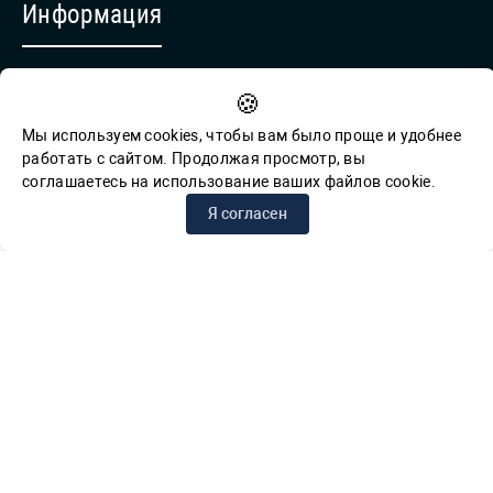
Информация
Противодействие коррупции
🍪
Обратная связь для сообщений о фактах коррупции
Мы используем cookies, чтобы вам было проще и удобнее
работать с сайтом. Продолжая просмотр, вы
соглашаетесь на использование ваших файлов cookie.
© СПб ГБУК ГСЦБС, 2012-2026 гг.
Я согласен
Решаем вместе