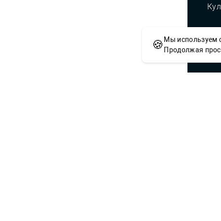
Кул
Мы используем c
🍪
© С
Продолжая просм
Сложности с получением «Пушкинской
приобретением билетов? Знаете, как 
учреждений культуры?
Напишите — решим!
Написать