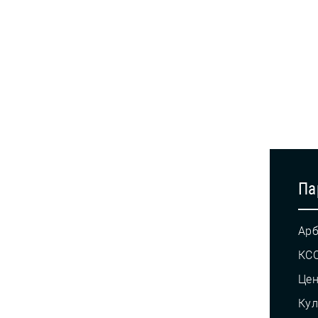
Па
Арб
КС
Це
Кул