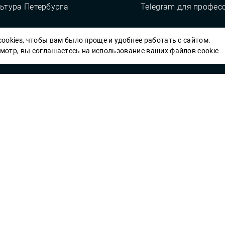
ьтура Петербурга
Telegram для профес
ookies, чтобы вам было проще и удобнее работать с сайтом.
Пб ГБУК ГСЦБС, 2012-2026 гг.
отр, вы соглашаетесь на использование ваших файлов cookie.
Решаем вме
 карты» или
улучшить работу