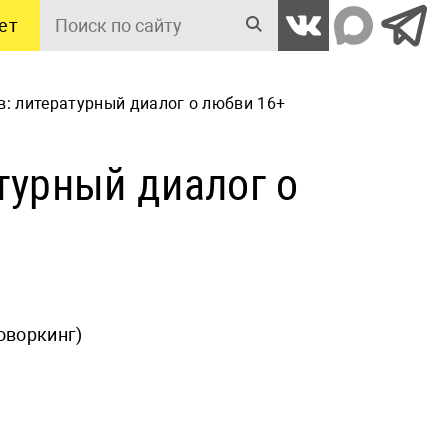
ет
Поиск
по
сайту
в: литературный диалог о любви 16+
атурный диалог о
коворкинг)