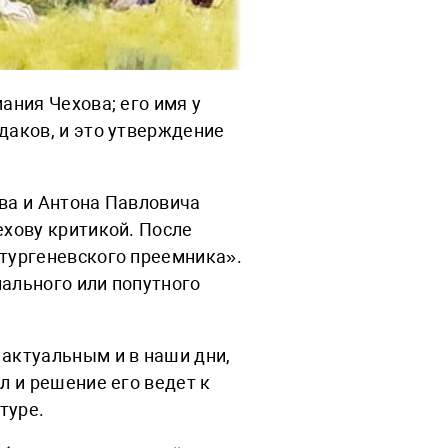
ания Чехова; его имя у
даков, и это утверждение
ева и Антона Павловича
ехову критикой. После
«тургеневского преемника».
иального или попутного
 актуальным и в наши дни,
л и решение его ведет к
туре.