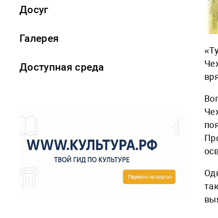
Досуг
Галерея
«Ту
Че
Доступная среда
вр
Во
Че
по
Пр
ос
Од
так
вы