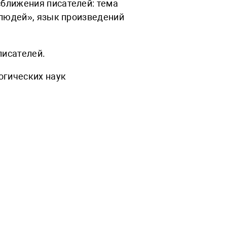
ближения писателей: тема
 людей», язык произведений
писателей.
огических наук