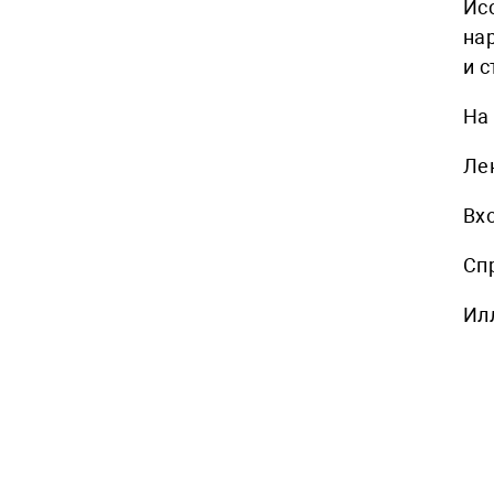
Ис
на
и с
На
Ле
Вх
Спр
Ил