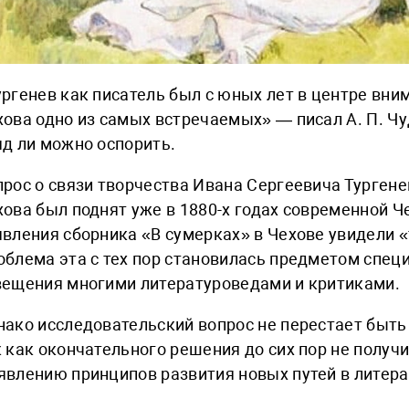
ргенев как писатель был с юных лет в центре вним
хова одно из самых встречаемых» — писал А. П. Чу
яд ли можно оспорить.
прос о связи творчества Ивана Сергеевича Турген
хова был поднят уже в 1880-х годах современной Ч
явления сборника «В сумерках» в Чехове увидели 
облема эта с тех пор становилась предметом спец
вещения многими литературоведами и критиками.
нако исследовательский вопрос не перестает быть
 как окончательного решения до сих пор не получи
явлению принципов развития новых путей в литера