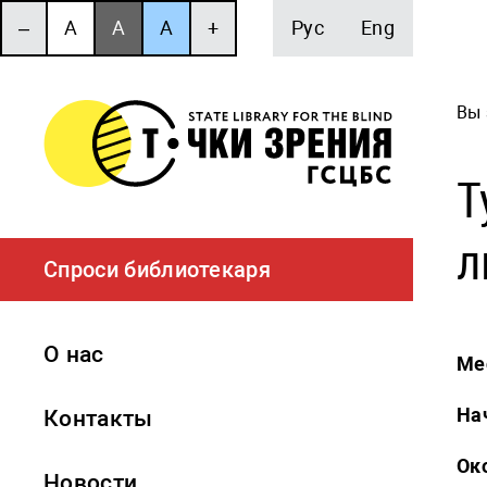
‒
A
A
A
+
Рус
Eng
Вы 
Т
л
Спроси библиотекаря
О нас
Ме
На
Контакты
Ок
Новости