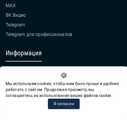
MAX
ВК Видео
Telegram
Telegram для профессионалов
Информация
Противодействие коррупции
🍪
Обратная связь для сообщений о фактах коррупции
Мы используем cookies, чтобы вам было проще и удобнее
работать с сайтом. Продолжая просмотр, вы
соглашаетесь на использование ваших файлов cookie.
© СПб ГБУК ГСЦБС, 2012-2026 гг.
Я согласен
Решаем вместе