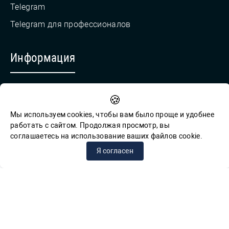
Telegram
Telegram для профессионалов
Информация
Противодействие коррупции
🍪
Обратная связь для сообщений о фактах коррупции
Мы используем cookies, чтобы вам было проще и удобнее
работать с сайтом. Продолжая просмотр, вы
соглашаетесь на использование ваших файлов cookie.
© СПб ГБУК ГСЦБС, 2012-2026 гг.
Я согласен
Решаем вместе