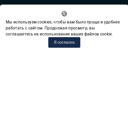
Countering Corruption
🍪
Feedback for reports of corruption
Мы используем cookies, чтобы вам было проще и удобнее
работать с сайтом. Продолжая просмотр, вы
соглашаетесь на использование ваших файлов cookie.
© СПб ГБУК ГСЦБС, 2012-2026 гг.
Я согласен
Решаем вместе