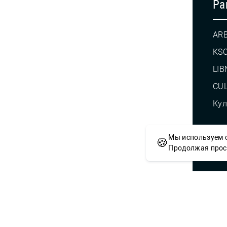
Pa
AR
KS
LIB
CUL
Кул
Мы используем c
🍪
© С
Продолжая просм
Сложности с получением «Пушкинской
приобретением билетов? Знаете, как 