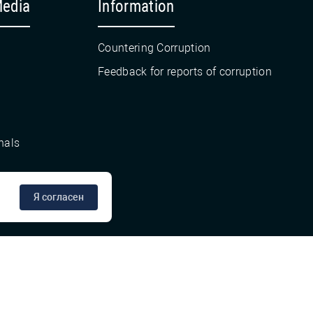
Media
Information
Countering Corruption
Feedback for reports of corruption
nals
Я согласен
сте