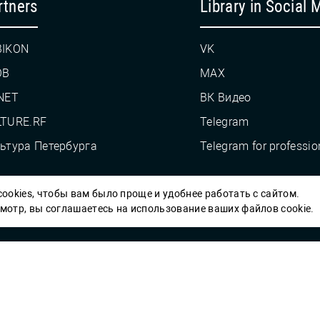
rtners
Library in Social 
BIKON
VK
OB
MAX
NET
ВК Видео
TURE.RF
Telegram
ьтура Петербурга
Telegram for professio
ookies, чтобы вам было проще и удобнее работать с сайтом.
Пб ГБУК ГСЦБС, 2012-2026 гг.
отр, вы соглашаетесь на использование ваших файлов cookie.
Решаем вме
 карты» или
улучшить работу