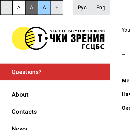
‒
A
A
A
+
Рус
Eng
You
-
Questions?
Ме
About
На
Ок
Contacts
-
News