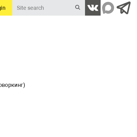
in
Site
search
коворкинг)