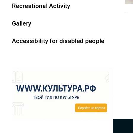
Recreational Activity
-
Gallery
Accessibility for disabled people