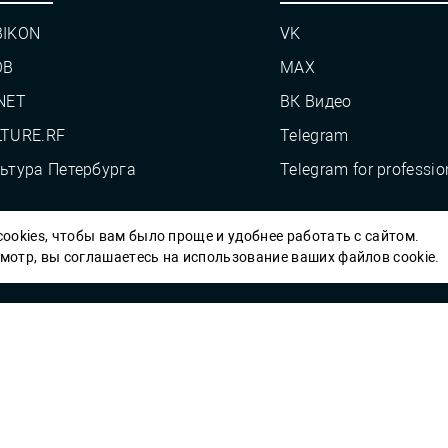
BIKON
VK
OB
MAX
NET
ВК Видео
TURE.RF
Telegram
ьтура Петербурга
Telegram for professio
ookies, чтобы вам было проще и удобнее работать с сайтом.
Пб ГБУК ГСЦБС, 2012-2026 гг.
отр, вы соглашаетесь на использование ваших файлов cookie.
Решаем вме
 карты» или
улучшить работу