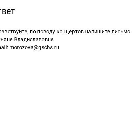
твет
равствуйте, по поводу концертов напишите письмо
тьяне Владиславовне
ail: morozova@gscbs.ru