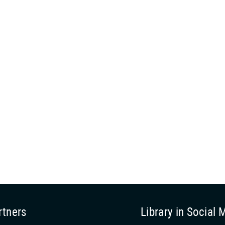
rtners
Library in Social 