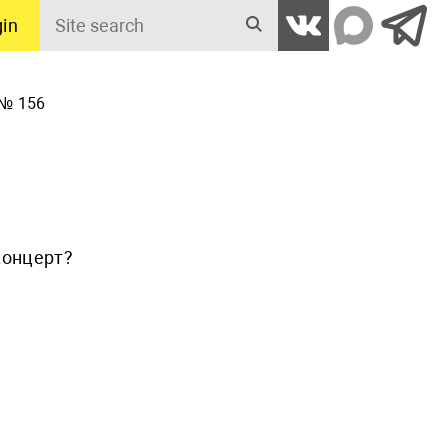
in
Site
search
№ 156
концерт?