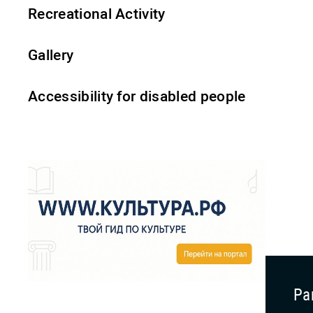
Recreational Activity
Gallery
Accessibility for disabled people
Pa