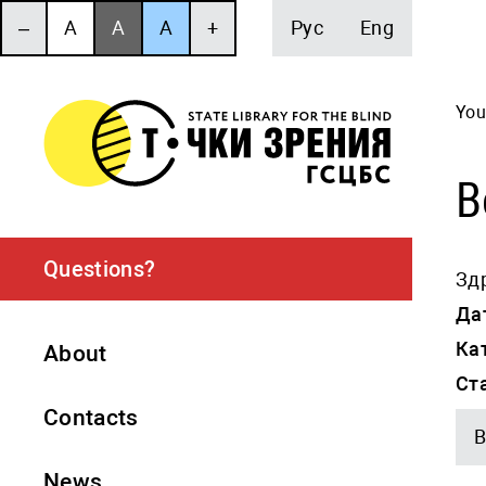
‒
A
A
A
+
Рус
Eng
You
В
Questions?
Здр
Да
Ка
About
Ст
Contacts
В
News