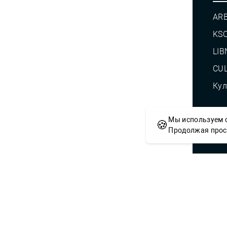
AR
KS
LIB
CUL
Кул
Мы используем c
🍪
© С
Продолжая просм
Сложности с получением «Пушкинской
приобретением билетов? Знаете, как 
учреждений культуры?